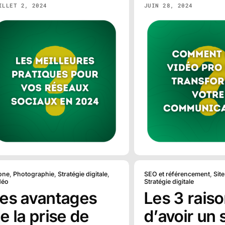
ILLET 2, 2024
JUIN 28, 2024
one
,
Photographie
,
Stratégie digitale
,
SEO et référencement
,
Site
déo
Stratégie digitale
es avantages
Les 3 rais
e la prise de
d’avoir un 