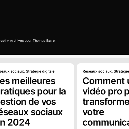
ueil
»
Archives pour Thomas Barré
seaux sociaux
,
Stratégie digitale
Réseaux sociaux
,
Stratégie
es meilleures
Comment 
ratiques pour la
vidéo pro 
estion de vos
transforme
éseaux sociaux
votre
n 2024
communica