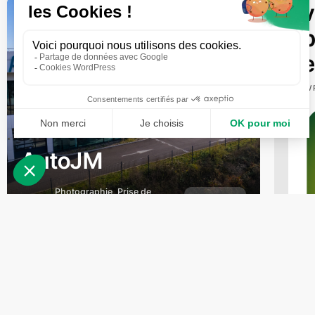
v
p
e
AV
AutoJM
Photographie, Prise de
VOIR PLUS
vue aérienne,
2024
Vidéographie