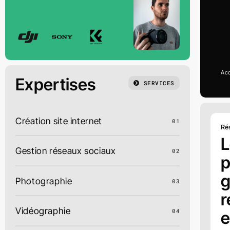
Acc
Expertises
SERVICES
Création site internet
01
Ré
L
Gestion réseaux sociaux
02
p
g
Photographie
03
r
Vidéographie
04
e