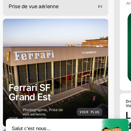
JU
Prise de vue aérienne
05
Ferrari SF
Grand Est
Dr
Vi
Photographie, Prise de
VOIR PLUS
L
vue aérienne,
2025
Vidéographie
d