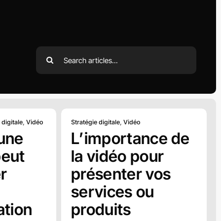
Rechercher:
 digitale
,
Vidéo
Stratégie digitale
,
Vidéo
une
L’importance de
peut
la vidéo pour
r
présenter vos
services ou
tion
produits